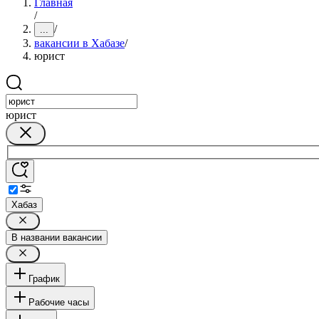
Главная
/
/
...
вакансии в Хабазе
/
юрист
юрист
Хабаз
В названии вакансии
График
Рабочие часы