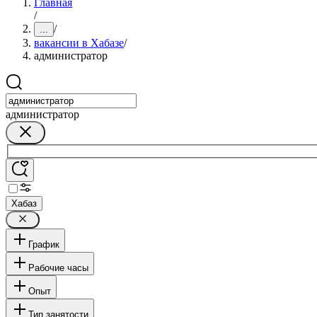
Главная
/
/
...
вакансии в Хабазе
/
администратор
администратор
Хабаз
График
Рабочие часы
Опыт
Тип занятости